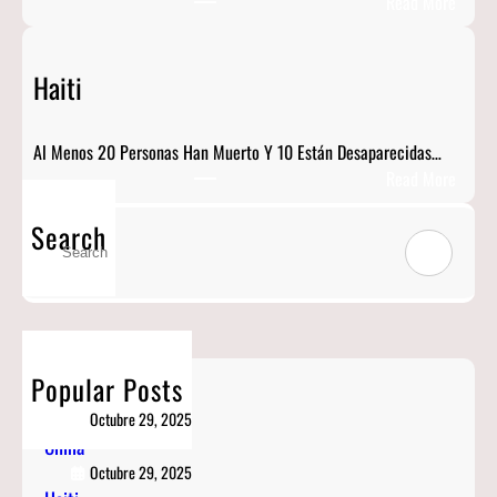
:
Read More
C
H
Haiti
I
N
A
Al Menos 20 Personas Han Muerto Y 10 Están Desaparecidas…
:
Read More
H
Search
A
S
I
E
T
A
I
R
C
H
Popular Posts
Ucrania
Octubre 29, 2025
China
Octubre 29, 2025