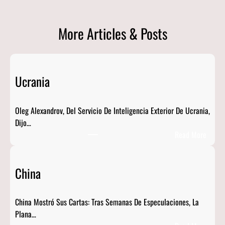
More Articles & Posts
Ucrania
Oleg Alexandrov, Del Servicio De Inteligencia Exterior De Ucrania,
Dijo…
:
Read More
U
C
China
R
A
N
China Mostró Sus Cartas: Tras Semanas De Especulaciones, La
I
Plana…
A