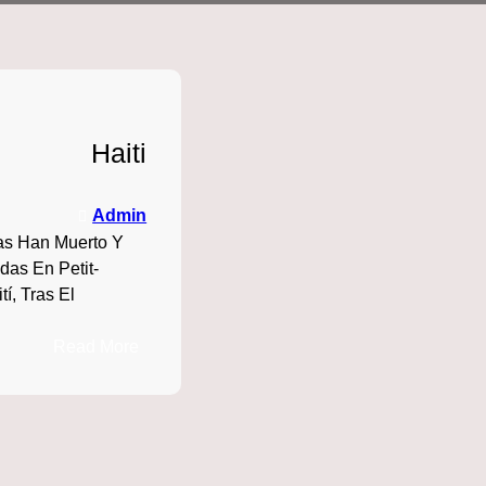
Haiti
Admin
as Han Muerto Y
das En Petit-
í, Tras El
:
Read More
Haiti