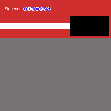
Facebook
Telegram
Instagram
YouTube
X
WhatsApp
TikTok
Siguenos
UIPO
TV
APP
PROGRAMACION
CHAT
VIDEOS